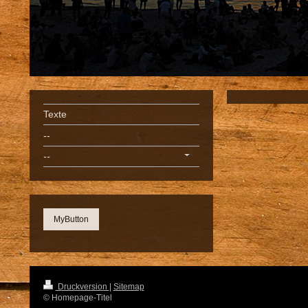
Texte
--
--
MyButton
Druckversion
|
Sitemap
© Homepage-Titel