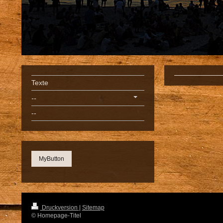
Texte
--
--
MyButton
Druckversion
|
Sitemap
© Homepage-Titel